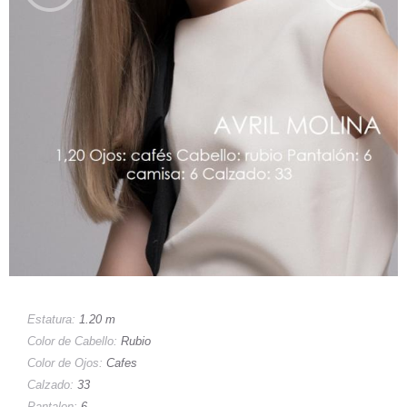
Estatura:
1.20 m
Color de Cabello:
Rubio
Color de Ojos:
Cafes
Calzado:
33
Pantalon:
6