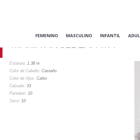
FEMENINO
MASCULINO
INFANTIL
ADUL
MARIA ANGEL ZAPATA
Estatura:
1.38 m
Color de Cabello:
Castaño
Color de Ojos:
Cafes
Calzado:
33
Pantalon:
10
Saco:
10