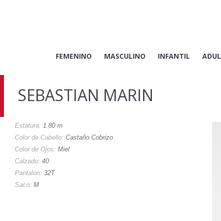
FEMENINO
MASCULINO
INFANTIL
ADUL
SEBASTIAN MARIN
Estatura:
1.80 m
Color de Cabello:
Castaño Cobrizo
Color de Ojos:
Miel
Calzado:
40
Pantalon:
32T
Saco:
M