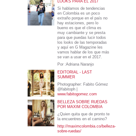
LOOKS PARA EL 2017
Si hablamos de tendencias
en Colombia es un poco
extraño porque en el país no
hay estaciones, pero lo
bueno es que el clima es
muy cambiante y se presta
para que puedas lucir todos
los looks de las temporadas
y aquí en G Magazine les
vamos hablar de los que más
se van a usar en el 2017.
Por :Adriana Naranjo
EDITORIAL - LAST
SUMMER
Photographer: Fabito Gómez
@fabitoph |
www.fabitogomez.com
BELLEZA SOBRE RUEDAS
POR MAXIM COLOMBIA
¿Quien quita que de pronto te
la encuentres en el camino?
http://maximcolombia.co/belleza-
sobre-ruedas/