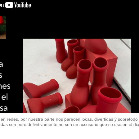
n redes, por nuestra parte nos parecen locas, divertidas y sobretodo
das son pero definitivamente no son un accesorio que se use en el di