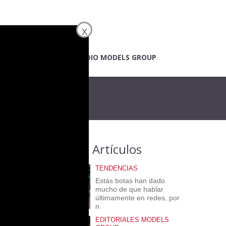
x
A
EDITORIALES
STUDIO MODELS GROUP
Últimos Artículos
TENDENCIAS
Estás botas han dado
mucho de que hablar
últimamente en redes, por
n
EDITORIALES MODELS