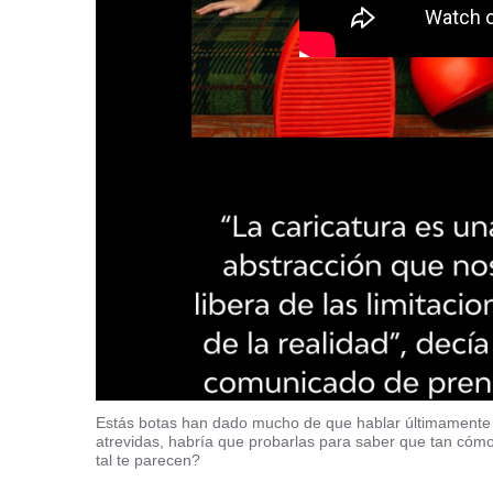
Estás botas han dado mucho de que hablar últimamente e
atrevidas, habría que probarlas para saber que tan cómo
tal te parecen?